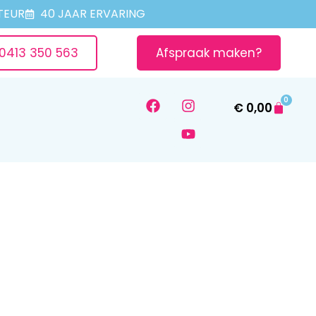
TEUR
40 JAAR ERVARING
0413 350 563
Afspraak maken?
0
€
0,00