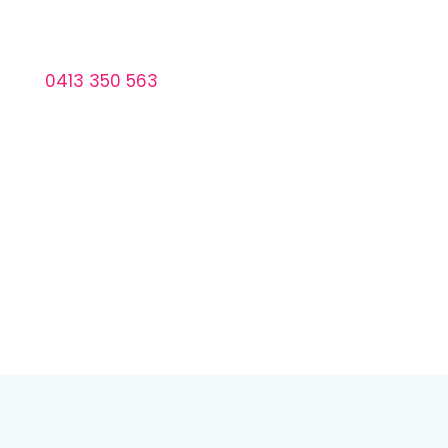
infraroodcabines
nde vragen kunt U ook direct contact met ons
 naar
0413 350 563