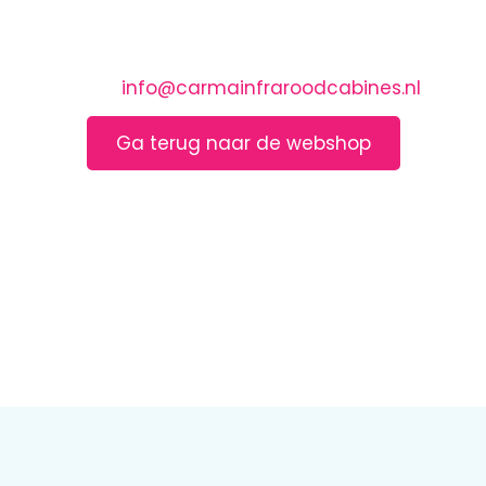
 aanvraag bij Carma 
n zo snel mogelijk contact met u op. Voor dringe
en mail naar
info@carmainfraroodcabines.nl
of bel
Ga terug naar de webshop