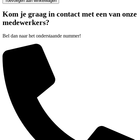
Toevoegen aan winkelwagen
spectrum
9101C
Kom je graag in contact met een van onze
aantal
medewerkers?
Bel dan naar het onderstaande nummer!