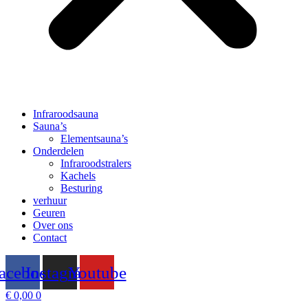
Infraroodsauna
Sauna’s
Elementsauna’s
Onderdelen
Infraroodstralers
Kachels
Besturing
verhuur
Geuren
Over ons
Contact
acebook
Instagram
Youtube
€
0,00
0