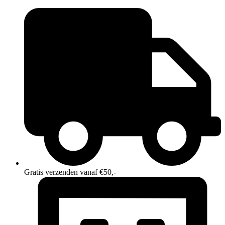
Ga
naar
de
inhoud
Gratis verzenden vanaf €50,-