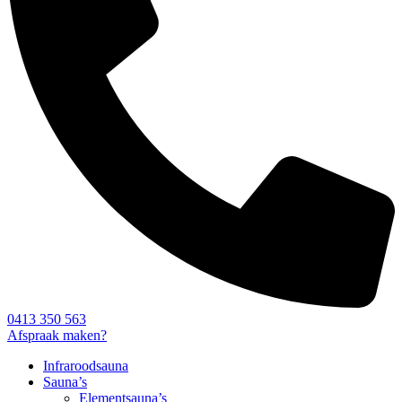
0413 350 563
Afspraak maken?
Infraroodsauna
Sauna’s
Elementsauna’s