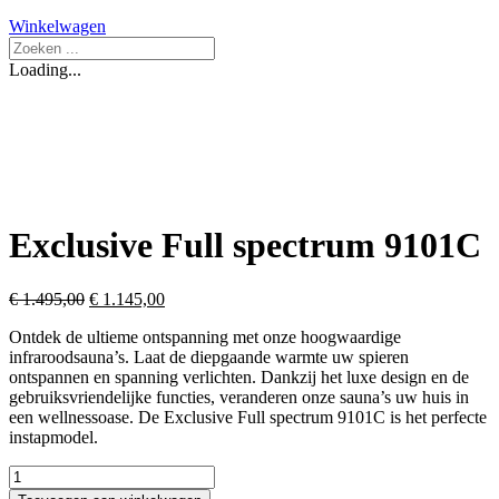
Winkelwagen
Search
...
Loading...
Exclusive Full spectrum 9101C
Oorspronkelijke
Huidige
€
1.495,00
€
1.145,00
prijs
prijs
Ontdek de ultieme ontspanning met onze hoogwaardige
was:
is:
infraroodsauna’s. Laat de diepgaande warmte uw spieren
€ 1.495,00.
€ 1.145,00.
ontspannen en spanning verlichten. Dankzij het luxe design en de
gebruiksvriendelijke functies, veranderen onze sauna’s uw huis in
een wellnessoase. De Exclusive Full spectrum 9101C is het perfecte
instapmodel.
Exclusive
Full