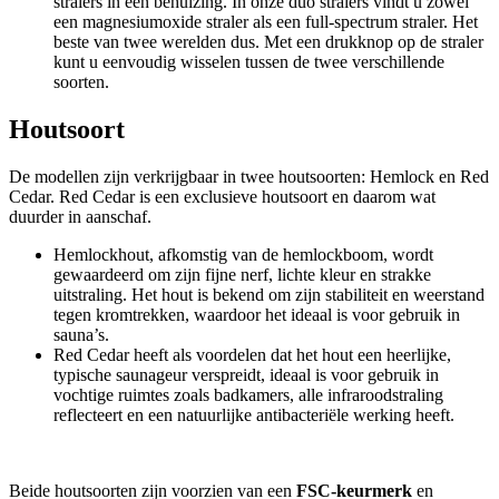
stralers in één behuizing. In onze duo stralers vindt u zowel
een magnesiumoxide straler als een full-spectrum straler. Het
beste van twee werelden dus. Met een drukknop op de straler
kunt u eenvoudig wisselen tussen de twee verschillende
soorten.
Houtsoort
De modellen zijn verkrijgbaar in twee houtsoorten: Hemlock en Red
Cedar. Red Cedar is een exclusieve houtsoort en daarom wat
duurder in aanschaf.
Hemlockhout, afkomstig van de hemlockboom, wordt
gewaardeerd om zijn fijne nerf, lichte kleur en strakke
uitstraling. Het hout is bekend om zijn stabiliteit en weerstand
tegen kromtrekken, waardoor het ideaal is voor gebruik in
sauna’s.
Red Cedar heeft als voordelen dat het hout een heerlijke,
typische saunageur verspreidt, ideaal is voor gebruik in
vochtige ruimtes zoals badkamers, alle infraroodstraling
reflecteert en een natuurlijke antibacteriële werking heeft.
Beide houtsoorten zijn voorzien van een
FSC-keurmerk
en