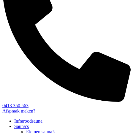
0413 350 563
Afspraak maken?
Infraroodsauna
Sauna’s
Elementsauna’s