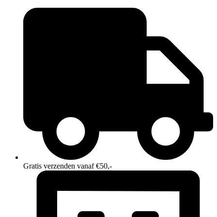
Ga
naar
de
inhoud
Gratis verzenden vanaf €50,-