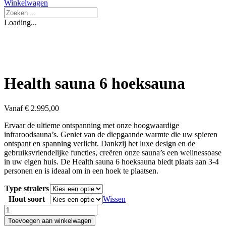
Winkelwagen
Search
...
Loading...
Health sauna 6 hoeksauna
Vanaf
€
2.995,00
Ervaar de ultieme ontspanning met onze hoogwaardige
infraroodsauna’s. Geniet van de diepgaande warmte die uw spieren
ontspant en spanning verlicht. Dankzij het luxe design en de
gebruiksvriendelijke functies, creëren onze sauna’s een wellnessoase
in uw eigen huis. De Health sauna 6 hoeksauna biedt plaats aan 3-4
personen en is ideaal om in een hoek te plaatsen.
Type stralers
Hout soort
Wissen
Health
sauna
Toevoegen aan winkelwagen