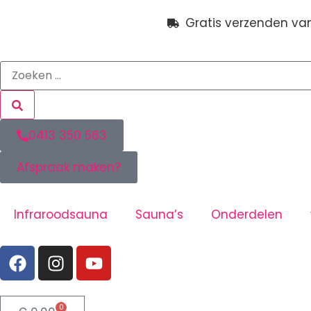
Gratis verzenden va
0413 350 563
Afspraak maken?
Infraroodsauna
Sauna’s
Onderdelen
0